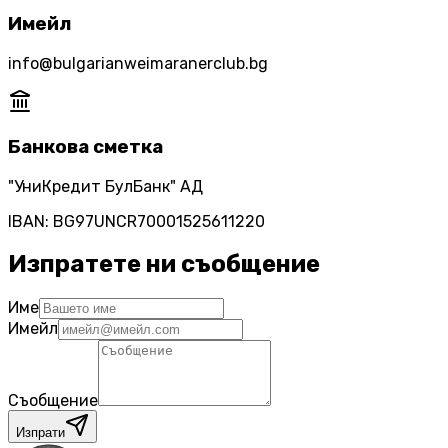
Имейл
info@bulgarianweimaranerclub.bg
Банкова сметка
"УниКредит БулБанк" АД
IBAN: BG97UNCR70001525611220
Изпратете ни съобщение
Име
Имейл
Съобщение
Изпрати