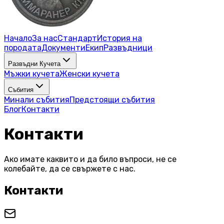
Начало
За нас
Стандарт
История на
породата
Документи
Екип
Развъдници
Развъдни Кучета
Мъжки кучета
Женски кучета
Събития
Минали събития
Предстоящи събития
Блог
Контакти
Контакти
Ако имате каквито и да било въпроси, не се
колебайте, да се свържете с нас.
Контакти