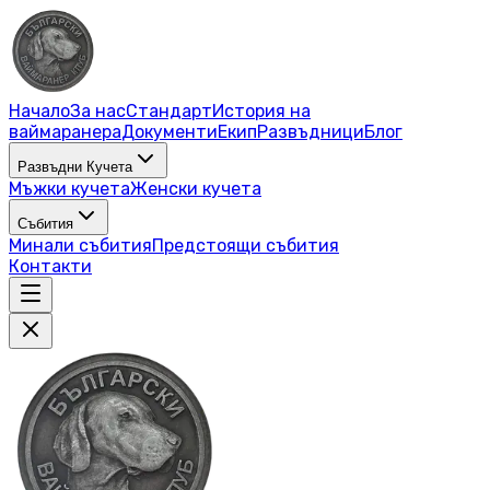
Начало
За нас
Стандарт
История на
ваймаранера
Документи
Екип
Развъдници
Блог
Развъдни Кучета
Мъжки кучета
Женски кучета
Събития
Минали събития
Предстоящи събития
Контакти